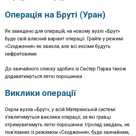
Операція на Бруті (Уран)
Як заведено для операцій, на новому вузлі «Брут»
буде свій власний варіант операції. Грайте у режимі
«Сходження» як звикли, але всі ексіми будуть
нефритовими.
До звичайного списку здобичі із Сестер Парва також
додаватимуться леткі порошинки.
Виклики операції
Окрім вузла «Брут», у всій Материнській системі
з’являтимуться виклики операції, за які гравці
отримуватимуть леткі порошинки. Ігролад завдань, не
пов’язаних із режимом «Сходження», буде звичайним,