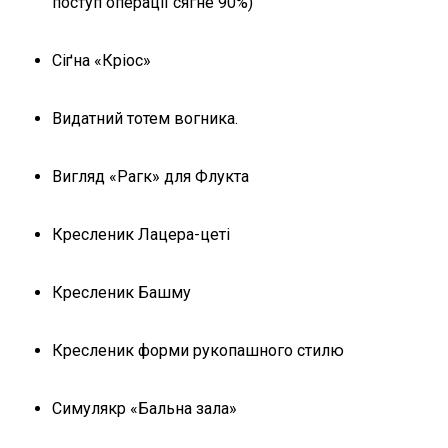
поступ операції сягне 90%)
Сіґна «Кріос»
Видатний тотем вогника.
Вигляд «Рагк» для Флукта
Кресленик Лацера-цеті
Кресленик Башму
Кресленик форми рукопашного стилю
Симулякр «Бальна зала»