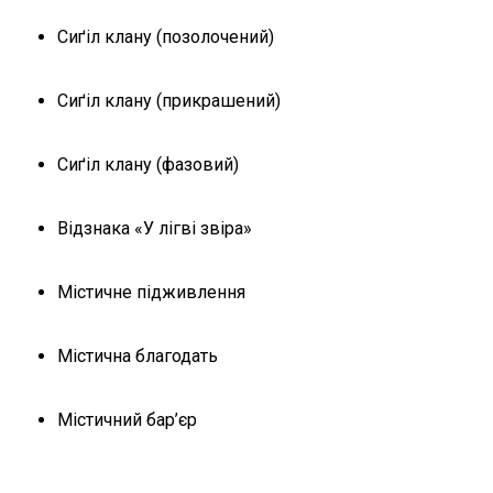
Сиґіл клану (позолочений)
Сиґіл клану (прикрашений)
Сиґіл клану (фазовий)
Відзнака «У лігві звіра»
Містичне підживлення
Містична благодать
Містичний бар’єр