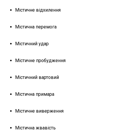
Містичне відхилення
Містична перемога
Містичний удар
Містичне пробудження
Містичний вартовий
Містична примара
Містичне виверження
Містична жвавість