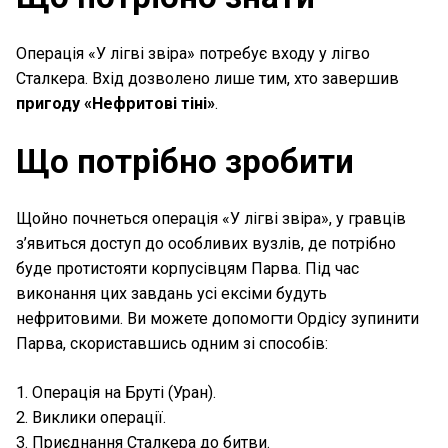
Операція «У лігві звіра» потребує входу у лігво
Сталкера. Вхід дозволено лише тим, хто завершив
пригоду «Нефритові тіні»
.
Що потрібно зробити
Щойно почнеться операція «У лігві звіра», у гравців
з’явиться доступ до особливих вузлів, де потрібно
буде протистояти корпусівцям Парва. Під час
виконання цих завдань усі ексіми будуть
нефритовими. Ви можете допомогти Ордісу зупинити
Парва, скориставшись одним зі способів:
1. Операція на Бруті (Уран).
2. Виклики операції.
3. Приєднання Сталкера до битви.