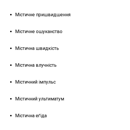
Містичне пришвидшення
Містичне ошуканство
Містична швидкість
Містична влучність
Містичний імпульс
Містичний ультиматум
Містична еґіда