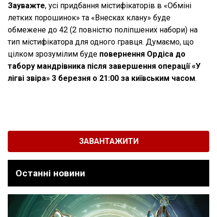
Зауважте
, усі придбання містифікаторів в «Обміні
летких порошинок» та «Внесках клану» буде
обмежене до 42 (2 повністю поліпшених набори) на
тип містифікатора для одного гравця. Думаємо, що
цілком зрозумілим буде
повернення Ордіса до
табору мандрівника після завершення операції «У
лігві звіра» 3 березня о 21:00 за київським часом
.
ЗАВАНТАЖИТИ
Останні новини