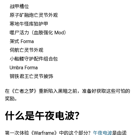
战甲槽位
原子矿融炮亡灵节外观
寒地牛怪库狛护甲
噬尸活力（血肢强化 Mod）
架式 Forma
伺航亡灵节外观
小骷髅守护配件组合包
Umbra Forma
钢铁君王亡灵节披饰
在《亡者之梦》重新陷入黑暗之前，准备好获取这些可怕的
奖励。
什么是午夜电波？
第一次体验《Warframe》中的这个部分？
午夜电波
是由诺