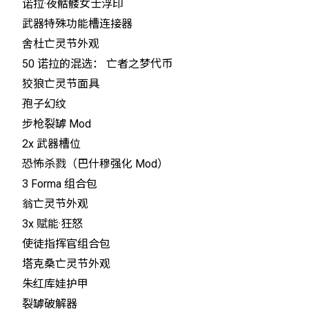
诺拉·夜骷髅女士浮印
武器特殊功能槽连接器
舍杜亡灵节外观
50 诺拉的混选： 亡者之梦代币
狡狼亡灵节面具
孢子幻纹
步枪裂罅 Mod
2x 武器槽位
恐怖杀戮（巴什穆强化 Mod）
3 Forma 组合包
翁亡灵节外观
3x 赋能·狂怒
使徒指挥官组合包
塔克桑亡灵节外观
朱红库娃护甲
裂罅破解器