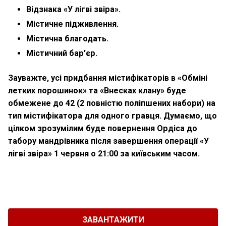
Відзнака «У лігві звіра».
Містичне підживлення.
Містична благодать.
Містичний бар’єр.
Зауважте
, усі придбання містифікаторів в «Обміні
летких порошинок» та «Внесках клану» буде
обмежене до 42 (2 повністю поліпшених набори) на
тип містифікатора для одного гравця. Думаємо, що
цілком зрозумілим буде
повернення Ордіса до
табору мандрівника після завершення операції «У
лігві звіра» 1 червня о 21:00 за київським часом
.
ЗАВАНТАЖИТИ