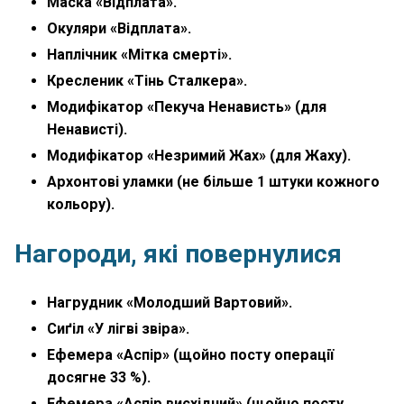
Маска «Відплата».
Окуляри «Відплата».
Наплічник «Мітка смерті».
Кресленик «Тінь Сталкера».
Модифікатор «Пекуча Ненависть» (для
Ненависті).
Модифікатор «Незримий Жах» (для Жаху).
Архонтові уламки (не більше 1 штуки кожного
кольору).
Нагороди, які повернулися
Нагрудник «Молодший Вартовий».
Сиґіл «У лігві звіра».
Ефемера «Аспір» (щойно посту операції
досягне 33 %).
Ефемера «Аспір висхідний» (щойно посту