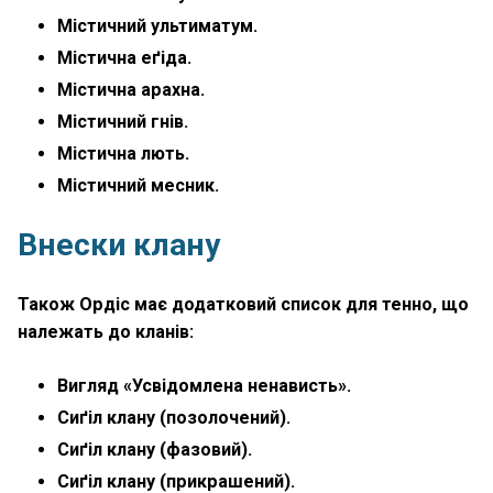
Містичний ультиматум.
Містична еґіда.
Містична арахна.
Містичний гнів.
Містична лють.
Містичний месник.
Внески клану
Також Ордіс має додатковий список для тенно, що
належать до кланів:
Вигляд «Усвідомлена ненависть».
Сиґіл клану (позолочений).
Сиґіл клану (фазовий).
Сиґіл клану (прикрашений).