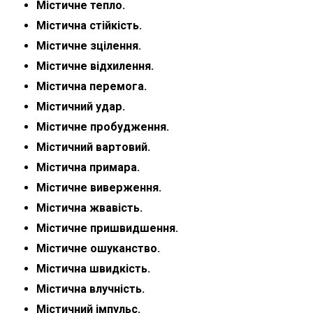
Містичне тепло.
Містична стійкість.
Містичне зцілення.
Містичне відхилення.
Містична перемога.
Містичний удар.
Містичне пробудження.
Містичний вартовий.
Містична примара.
Містичне виверження.
Містична жвавість.
Містичне пришвидшення.
Містичне ошуканство.
Містична швидкість.
Містична влучність.
Містичний імпульс.