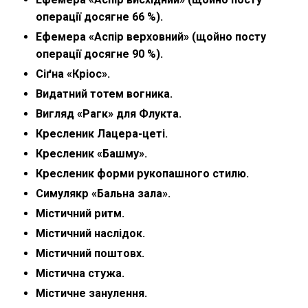
операції досягне 66 %).
Ефемера «Аспір верховний» (щойно посту
операції досягне 90 %).
Сіґна «Кріос».
Видатний тотем вогника.
Вигляд «Рагк» для Флукта.
Кресленик Лацера-цеті.
Кресленик «Башму».
Кресленик форми рукопашного стилю.
Симулякр «Бальна зала».
Містичний ритм.
Містичний наслідок.
Містичний поштовх.
Містична стужа.
Містичне занулення.