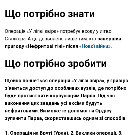
Що потрібно знати
Операція «У лігві звіра» потребує входу у лігво
Сталкера. А це дозволено лише тим, хто
завершив
пригоду «Нефритові тіні»
після
«Нової війни»
.
Що потрібно зробити
Щойно почнеться операція «У лігві звіра», у гравців
з’явиться доступ до особливих вузлів, де потрібно
буде протистояти корпусівцям Парва. Під час
виконання цих завдань усі ексіми будуть
нефритовими. Ви можете допомогти Ордісу
зупинити Парва, скориставшись одним зі способів:
1. Операція на Бруті (Уран). 2. Виклики операції. 3.