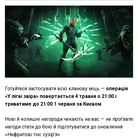
Готуйтеся застосувати всю кланову міць —
операція
«У лігві звіра» повертається 4 травня о 21:00 і
триватиме до 21:00 1 червня за Києвом
.
Нові й колишні нагороди чекають на вас — не проґавте
нагоди стати до бою й підготуватися до оновлення
«Нефритові тіні: сузір’я».