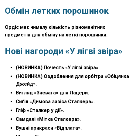
Обмін летких порошинок
Ордіс має чималу кількість різноманітних
предметів для обміну на леткі порошинки:
Нові нагороди «У лігві звіра»
(НОВИНКА) Почесть «У лігві звіра».
(НОВИНКА) Оздоблення для орбітра «Обіцянка
Джейд».
Вигляд «Зневага» для Лацери.
Сиґіл «Димова завіса Сталкера».
Гліф «Сталкер у дії».
Самдалі «Мітка Сталкера».
Вушні прикраси «Відплата».