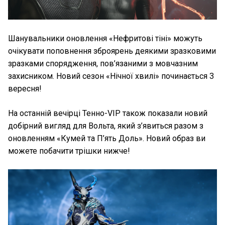
Шанувальники оновлення «Нефритові тіні» можуть
очікувати поповнення зброярень деякими зразковими
зразками спорядження, пов’язаними з мовчазним
захисником. Новий сезон «Нічної хвилі» починається 3
вересня!
На останній вечірці Тенно-VIP також показали новий
добірний вигляд для Вольта, який з’явиться разом з
оновленням «Кумей та П’ять Доль». Новий образ ви
можете побачити трішки нижче!