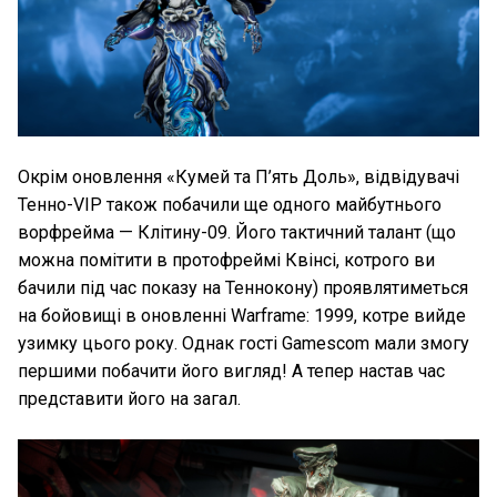
Окрім оновлення «Кумей та П’ять Доль», відвідувачі
Тенно-VIP також побачили ще одного майбутнього
ворфрейма — Клітину-09. Його тактичний талант (що
можна помітити в протофреймі Квінсі, котрого ви
бачили під час показу на Теннокону) проявлятиметься
на бойовищі в оновленні Warframe: 1999, котре вийде
узимку цього року. Однак гості Gamescom мали змогу
першими побачити його вигляд! А тепер настав час
представити його на загал.