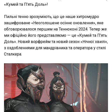
«Кумей та П’ять Доль»!
Пильні тенно зрозуміють, що це наше хитромудро
зашифроване «Неоголошене осіннє оновлення», яке
обговорювалося першим на Тенноконі 2024. Тепер же
ми офіційно його представляємо — це «Кумей та П’ять
Доль». Новий ворфрейм та новий сезон «Нічної хвилі»,
з оздобленнями для мандрівника та оператора у стилі
Сталкера.