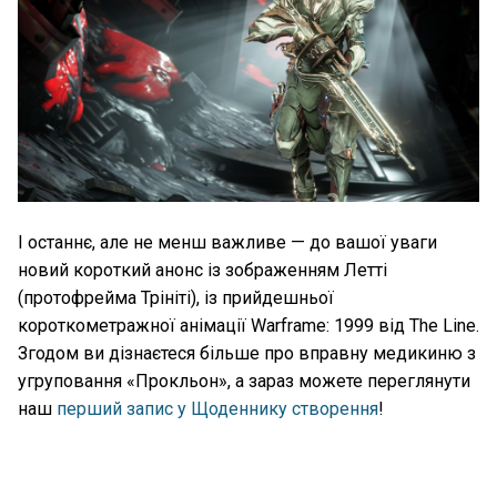
І останнє, але не менш важливе — до вашої уваги
новий короткий анонс із зображенням Летті
(протофрейма Трініті), із прийдешньої
короткометражної анімації Warframe: 1999 від The Line.
Згодом ви дізнаєтеся більше про вправну медикиню з
угруповання «Прокльон», а зараз можете переглянути
наш
перший запис у Щоденнику створення
!