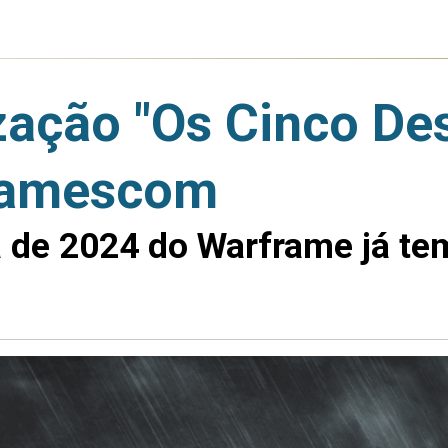
zação "Os Cinco De
 Gamescom
a de 2024 do Warframe já te