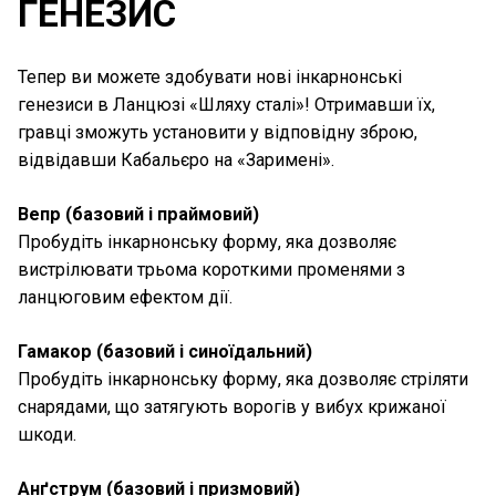
ГЕНЕЗИС
Тепер ви можете здобувати нові інкарнонські
генезиси в Ланцюзі «Шляху сталі»! Отримавши їх,
гравці зможуть установити у відповідну зброю,
відвідавши Кабальєро на «Заримені».
Вепр (базовий і праймовий)
Пробудіть інкарнонську форму, яка дозволяє
вистрілювати трьома короткими променями з
ланцюговим ефектом дії.
Гамакор (базовий і синоїдальний)
Пробудіть інкарнонську форму, яка дозволяє стріляти
снарядами, що затягують ворогів у вибух крижаної
шкоди.
Анґструм (базовий і призмовий)