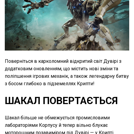
Поверніться в карколомний відкритий світ Дувірі з
додатковим оновленням, що містить нові зміни та
поліпшення ігрових механік, а також легендарну битву
з босом глибоко в підземеллях Крипти!
ШАКАЛ ПОВЕРТАЄТЬСЯ
Шакал більше не обмежується промисловими
лабораторіями Корпусу й тепер вільно блукає
моторошним позавиміром під Дувірі — у Крипті.