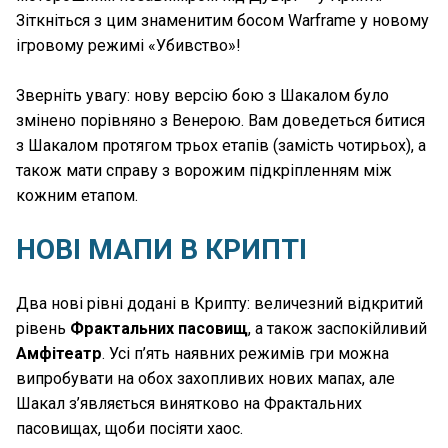
Зіткніться з цим знаменитим босом Warframe у новому
ігровому режимі «Убивство»!
Зверніть увагу: нову версію бою з Шакалом було
змінено порівняно з Венерою. Вам доведеться битися
з Шакалом протягом трьох етапів (замість чотирьох), а
також мати справу з ворожим підкріпленням між
кожним етапом.
НОВІ МАПИ В КРИПТІ
Два нові рівні додані в Крипту: величезний відкритий
рівень
Фрактальних пасовищ
, а також заспокійливий
Амфітеатр
. Усі п’ять наявних режимів гри можна
випробувати на обох захопливих нових мапах, але
Шакал з’являється винятково на Фрактальних
пасовищах, щоби посіяти хаос.