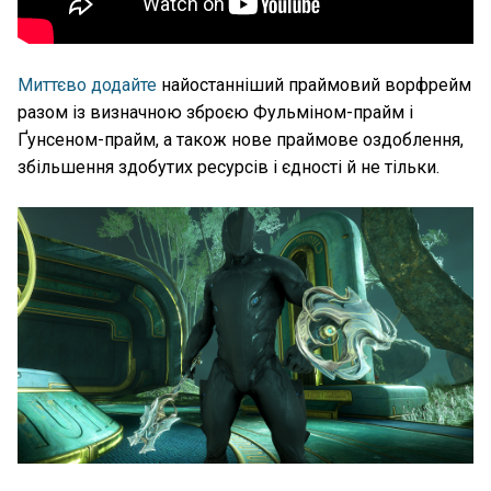
Миттєво додайте
найостанніший праймовий ворфрейм
разом із визначною зброєю Фульміном-прайм і
Ґунсеном-прайм, а також нове праймове оздоблення,
збільшення здобутих ресурсів і єдності й не тільки.