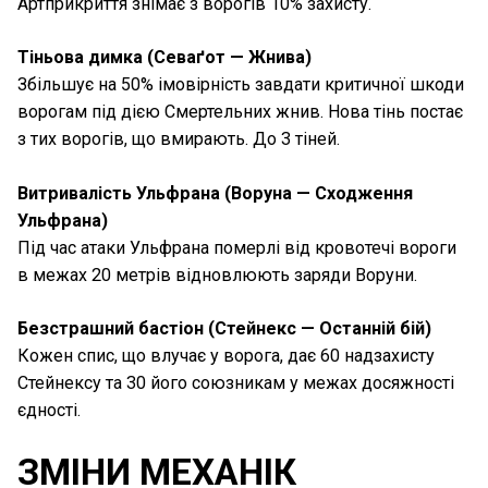
Артприкриття знімає з ворогів 10% захисту.
Тіньова димка (Севаґот — Жнива)
Збільшує на 50% імовірність завдати критичної шкоди
ворогам під дією Смертельних жнив. Нова тінь постає
з тих ворогів, що вмирають. До 3 тіней.
Витривалість Ульфрана (Воруна — Сходження
Ульфрана)
Під час атаки Ульфрана померлі від кровотечі вороги
в межах 20 метрів відновлюють заряди Воруни.
Безстрашний бастіон (Стейнекс — Останній бій)
Кожен спис, що влучає у ворога, дає 60 надзахисту
Стейнексу та 30 його союзникам у межах досяжності
єдності.
ЗМІНИ МЕХАНІК