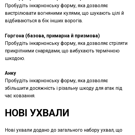
Пробудіть інкарнонську форму, яка дозволяє
вистрілювати вогняними кулями, що шукають цілі й
відбиваються в бік інших ворогів.
Горгона (базова, примарна й призмова)
Пробудіть інкарнонську форму, яка дозволяє стріляти
прикріпними снарядами, що вибухають термічною
шкодою.
Анку
Пробудіть інкарнонську форму, яка дозволяє
збільшити досяжність і різальну шкоду для атак під
час ковзання.
НОВІ УХВАЛИ
Нові ухвали додано до загального набору ухвал, що