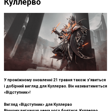
Куллерво
У проміжному оновленні 21 травня також з’явиться
і добірний вигляд для Куллерво. Він називатиметься
«Відступник»!
Вигляд «Відступник» для Куллерво
Вічному вигнанцю нема чого боятися. Куллерво