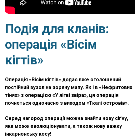
Подія для кланів:
операція «Вісім
кігтів»
Операція «Вісім кігтів» додає вже оголошений
постійний вузол на зоряну мапу. Як і в «Нефритових
тінях» з операцією «У лігві звіра», ця операція
почнеться одночасно з виходом «Ткалі островів».
Серед нагород операції можна знайти нову сіґну,
яка може еволюціонувати, а також нову важку
інкарнонську косу!