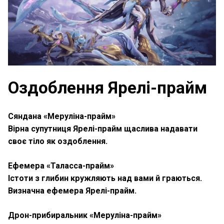
Оздоблення Ярелі-прайм
Сяндана «Меруліна-прайм»
Вірна супутниця Ярелі-прайм щаслива надавати
своє тіло як оздоблення.
Ефемера «Таласса-прайм»
Істоти з глибин кружляють над вами й граються.
Визначна ефемера Ярелі-прайм.
Дрон-прибиральник «Меруліна-прайм»