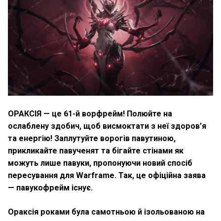
ОРАКСІЯ — це 61-й ворфрейм! Полюйте на
ослаблену здобич, щоб висмоктати з неї здоров’я
та енергію! Заплутуйте ворогів павутиною,
прикликайте павученят та бігайте стінами як
можуть лише павуки, пропонуючи новий спосіб
пересування для Warframe. Так, це офіційна заява
— павукофрейм існує.
Ораксія роками була самотньою й ізольованою на