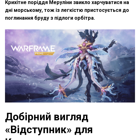
Крихітне поріддя Меруліни звикло харчуватися на
дні морському, тож із легкістю пристосується до
поглинання бруду з підлоги орбітра.
Добірний вигляд
«Відступник» для