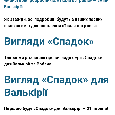
«Майстерня розробників: «Ткаля островів» — зміни
Валькірії».
Як завжди, всі подробиці будуть в наших повних
списках змін для оновлення «Ткаля островів».
Вигляди «Спадок»
Також ми розповіли про вигляди серії «Спадок»:
для Валькірії та Вобана!
Вигляд «Спадок» для
Валькірії
Першою буде «Спадок» для Валькрірї —
21 червня
!