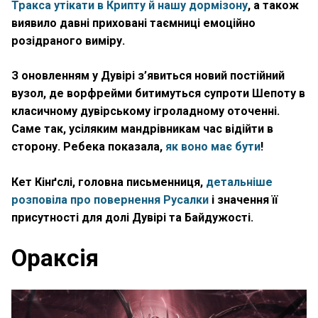
Тракса утікати в Крипту й нашу дормізону
, а також
виявило давні приховані таємниці емоційно
розідраного виміру.
З оновленням у Дувірі з’явиться новий постійний
вузол, де ворфрейми битимуться супроти Шепоту в
класичному дувірському ігроладному оточенні.
Саме так, усіляким мандрівникам час відійти в
сторону. Ребека показала,
як воно має бути
!
Кет Кінґслі, головна письменниця,
детальніше
розповіла про повернення Русалки
і значення її
присутності для долі Дувірі та Байдужості.
Ораксія