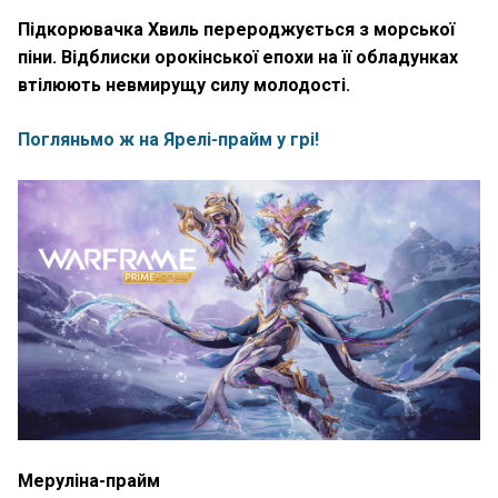
Підкорювачка Хвиль перероджується з морської
піни. Відблиски орокінської епохи на її обладунках
втілюють невмирущу силу молодості.
Погляньмо ж на Ярелі-прайм у грі!
Меруліна-прайм