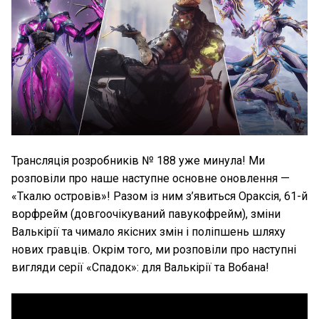
Трансляція розробників № 188 уже минула! Ми
розповіли про наше наступне основне оновлення —
«Ткалю островів»! Разом із ним з’явиться Ораксія, 61-й
ворфрейм (довгоочікуваний павукофрейм), зміни
Валькірії та чимало якісних змін і поліпшень шляху
нових гравців. Окрім того, ми розповіли про наступні
вигляди серії «Спадок»: для Валькірії та Вобана!