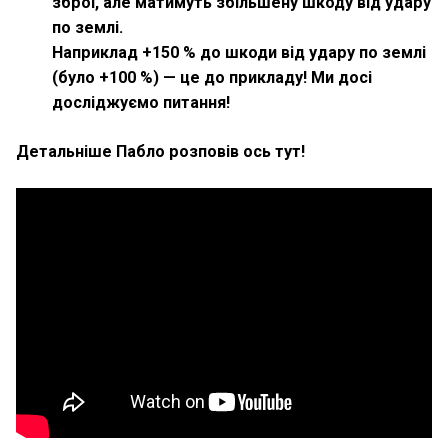
зброї, але матимуть збільшену шкоду від удару
по землі.
Наприклад +150 % до шкоди від удару по землі
(було +100 %) — це до прикладу! Ми досі
досліджуємо питання!
Детальніше Пабло розповів ось тут!