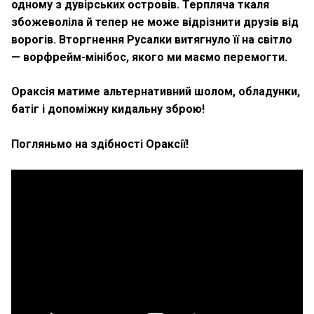
одному з дувірських островів. Терпляча ткаля
збожеволіла й тепер не може відрізнити друзів від
ворогів. Вторгнення Русалки витягнуло її на світло
— ворфрейм-мінібос, якого ми маємо перемогти.
Ораксія матиме альтернативний шолом, обладунки,
батіг і допоміжну кидальну зброю!
Погляньмо на здібності Ораксії!