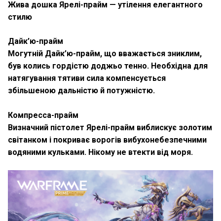
Жива дошка Ярелі-прайм — утілення елегантного
стилю
Дайк’ю-прайм
Могутній Дайк’ю-прайм, що вважається зниклим,
був колись гордістю доджьо тенно. Необхідна для
натягування тятиви сила компенсується
збільшеною дальністю й потужністю.
Компресса-прайм
Визначний пістолет Ярелі-прайм виблискує золотим
світанком і покриває ворогів вибухонебезпечними
водяними кульками. Нікому не втекти від моря.