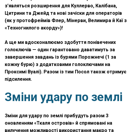
з’являться розширення для Куллерво, Калібана,
Цитрини та Джейд та нові зачіски для операторів
(як у протофреймів Флер, Мінерви, Велимира й Каї з
«Техногнилого акорду»)!
А ще ми вдосконалюємо здобуття понівечених
голоключів — один гарантовано даватимуть за
завершення завдань із бурями Порожнечі (1 за
кожну бурю) з додатковими голоключами на
Проксимі Вуалі). Разом із тим Посол також отримує
підсилення.
Зміни удару по землі
Зміни для удару по землі прибудуть разом 3
оновленням «Ткаля островів» й спрямовані на
вилучення можливості використання макро та