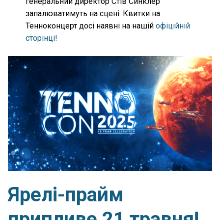
генеральний директор Стів Синклер
запалюватимуть на сцені. Квитки на
Тенноконцерт досі наявні на нашій
офіційній
сторінці!
Ярелі-прайм
припливе 21 травня!