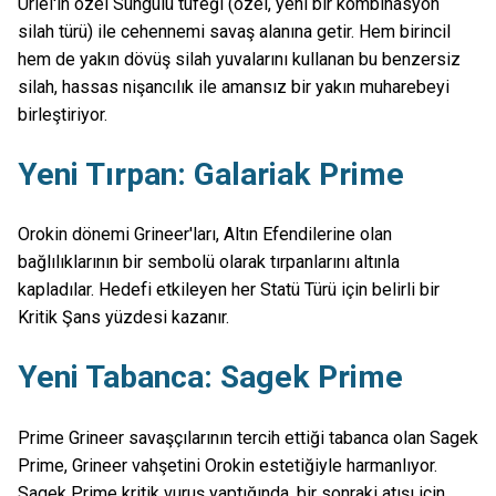
Uriel'in özel Süngülü tüfeği (özel, yeni bir kombinasyon
silah türü) ile cehennemi savaş alanına getir. Hem birincil
hem de yakın dövüş silah yuvalarını kullanan bu benzersiz
silah, hassas nişancılık ile amansız bir yakın muharebeyi
birleştiriyor.
Yeni Tırpan: Galariak Prime
Orokin dönemi Grineer'ları, Altın Efendilerine olan
bağlılıklarının bir sembolü olarak tırpanlarını altınla
kapladılar. Hedefi etkileyen her Statü Türü için belirli bir
Kritik Şans yüzdesi kazanır.
Yeni Tabanca: Sagek Prime
Prime Grineer savaşçılarının tercih ettiği tabanca olan Sagek
Prime, Grineer vahşetini Orokin estetiğiyle harmanlıyor.
Sagek Prime kritik vuruş yaptığında, bir sonraki atışı için