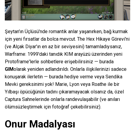
Şeytan'ın Üçlüsü'nde romantik anlar yaşanırken, bağ kurmak
için yeni fırsatlar da bolca mevcut. The Hex Hikaye Görevi'ni
(ve Alçak Diyar'ın en az bir seviyesini) tamamladıysanız,
Warframe: 1999'daki tanıdık KIM arayüzü üzerinden yeni
Protoframe'lerle sohbetlere erişebilirsiniz — burada
GIM
olarak yeniden adlandırıldı. Onlarla ilişkilerinizi sadece
konuşarak ilerletin — burada hediye verme veya Sendika
Mevki gereksinimi yok! Marie, Lyon veya Roathe ile bir
Yılbaşı öpücüğünün tadını çıkaramayacak olsanız da, özel
Captura Sahnelerinde onlarla randevulaşabilir (ve anıları
ölümsüzleştirmek için fotoğraf çekebilirsiniz).
Onur Madalyası