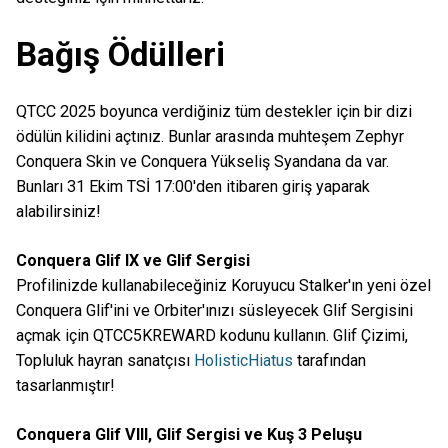
Bağış Ödülleri
QTCC 2025 boyunca verdiğiniz tüm destekler için bir dizi
ödülün kilidini açtınız. Bunlar arasında muhteşem Zephyr
Conquera Skin ve Conquera Yükseliş Syandana da var.
Bunları 31 Ekim TSİ 17:00'den itibaren giriş yaparak
alabilirsiniz!
Conquera Glif IX ve Glif Sergisi
Profilinizde kullanabileceğiniz Koruyucu Stalker'ın yeni özel
Conquera Glif'ini ve Orbiter'ınızı süsleyecek Glif Sergisini
açmak için QTCC5KREWARD kodunu kullanın. Glif Çizimi,
Topluluk hayran sanatçısı
HolisticHiatus
tarafından
tasarlanmıştır!
Conquera Glif VIII, Glif Sergisi ve Kuş 3 Peluşu