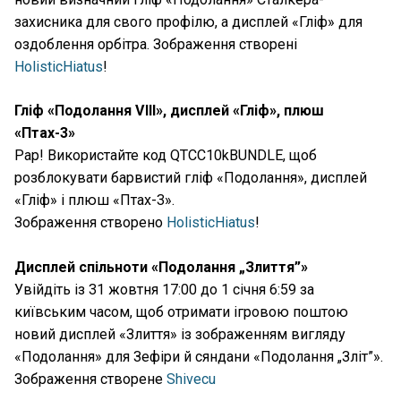
захисника для свого профілю, а дисплей «Гліф» для
оздоблення орбітра. Зображення створені
HolisticHiatus
!
Гліф «Подолання VIII», дисплей «Гліф», плюш
«Птах-3»
Рар! Використайте код QTCC10kBUNDLE, щоб
розблокувати барвистий гліф «Подолання», дисплей
«Гліф» і плюш «Птах-3».
Зображення створено
HolisticHiatus
!
Дисплей спільноти «Подолання „Злиття”»
Увійдіть із 31 жовтня 17:00 до 1 січня 6:59 за
київським часом, щоб отримати ігровою поштою
новий дисплей «Злиття» із зображенням вигляду
«Подолання» для Зефіри й сяндани «Подолання „Зліт”».
Зображення створене
Shivecu