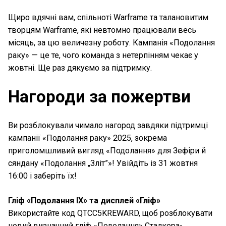
Щиро вдячні вам, спільноті Warframe та талановитим
творцям Warframe, які невтомно працювали весь
місяць, за цю величезну роботу. Кампанія «Подолання
раку» — це те, чого команда з нетерпінням чекає у
жовтні. Ще раз дякуємо за підтримку.
Нагороди за пожертви
Ви розблокували чимало нагород завдяки підтримці
кампанії «Подолання раку» 2025, зокрема
приголомшливий вигляд «Подолання» для Зефіри й
сяндану «Подолання „Зліт”»! Увійдіть із 31 жовтня
16:00 і заберіть їх!
Гліф «Подолання IX» та дисплей «Гліф»
Використайте код QTCC5KREWARD, щоб розблокувати
новий визначний гліф «Подолання» Сталкера-