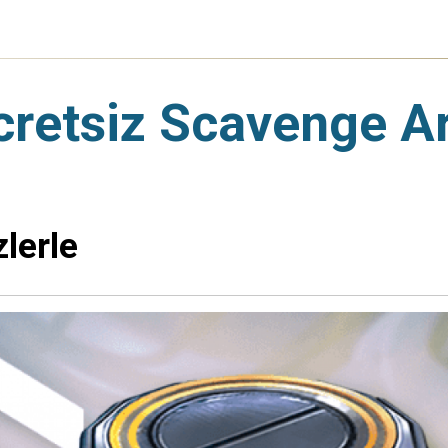
cretsiz Scavenge Ar
zlerle