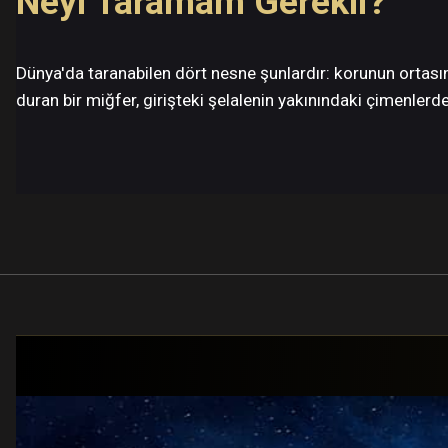
Neyi Taramam Gerekli?
Dünya'da taranabilen dört nesne şunlardır: korunun ortasın
duran bir miğfer, girişteki şelalenin yakınındaki çimenler