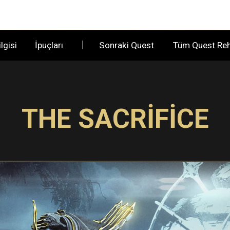
lgisi
İpuçları
Sonraki Quest
Tüm Quest Re
THE SACRIFICE