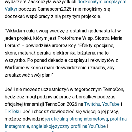
wydarzeń! Zaskoczyła wszystkich
doskonałym cosplayem
Valkyr
podczas Gamescom2025 i nie mogliśmy się
doczekać współpracy z nią przy tym projekcie.
"Wkładam całą swoją wiedzę z ostatnich jedenastu lat w
jeden projekt, którym jest Protoframe Wisp, Siostra Maria
Leroux" – powiedziała arborealkey. "Efekty specjalne,
skóra, materiał, peruka, elektronika, biżuteria: ma to
wszystko. Po ponad dekadzie cosplayu i rekwizytów z
Warframe w końcu mam doświadczenie i zasoby, aby
zrealizować swój plan!”
Jeśli nie możesz uczestniczyć w tegorocznym TennoCon,
będziesz mógł podziwiać pracę arborealkey podczas
oficjalnej transmisji TennoCon 2026 na
Twitchu
,
YouTube
i
TikToku
. Jeśli chcesz dowiedzieć się więcej o jej pracy,
możesz odwiedzić
jej oficjalną stronę internetową
,
profil na
Instagramie
,
angielskojęzyczny profil na YouTube
i