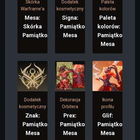
Skórka
Dodatek
Paleta
Warframe'a
kosmetyczny
kolorów
Mesa:
Signa:
Paleta
Skórka
Pamiątkowa
kolorów:
Pamiątkowa
Mesa
Pamiątkowa
Mesa
Dodatek
Dekoracja
Ikona
kosmetyczny
Orbitera
profilu
Znak:
Prex:
Glif:
Pamiątkowa
Pamiątkowa
Pamiątkowa
Mesa
Mesa
Mesa