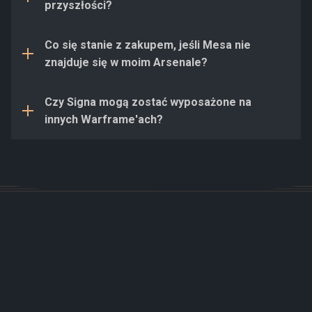
dostępne do zakupienia za Platynę na Rynku w grze.
przyszłości?
Rynku w grze za Platynę lub Mesa Prime za
Królewskie Aya u Varzii Dax w ramach odpowiednich
rotacji Odrodzenia Prime.
Co się stanie z zakupem, jeśli Mesa nie
Dowiedz się więcej o
Odrodzeniu Prime
znajduje się w moim Arsenale?
.
Tak, Signa należący do Kolekcji Pamiątkowej Mesa
Czy Signa mogą zostać wyposażone na
może zostać użyty na wszystkich Warframe'ach.
innych Warframe'ach?