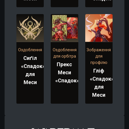
Оздоблення
Оздоблення
Зображення
для орбітра
для
Сиґіл
профілю
Прекс
«Спадок»
Гліф
Меси
для
«Спадок»
«Спадок»
Меси
для
Меси