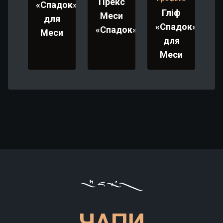
Прекс
«Спадок»
Гліф
Меси
для
«Спадок»
«Спадок»
Меси
для
Меси
З моменту запуску програми «Спадок» ми внесли
чимало змін, щоби зробити її приємнішою для
ЧАПИ
гравців та позбутися страху щось пропустити.