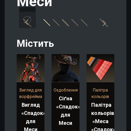
Меси
Містить
Вигляд для
Оздоблення
Палітра
ворфрейма
кольорів
Сіґна
Вигляд
Палітра
«Спадок»
«Спадок»
кольорів
для
для
«Меса
Меси
Меси
«Спадок»»