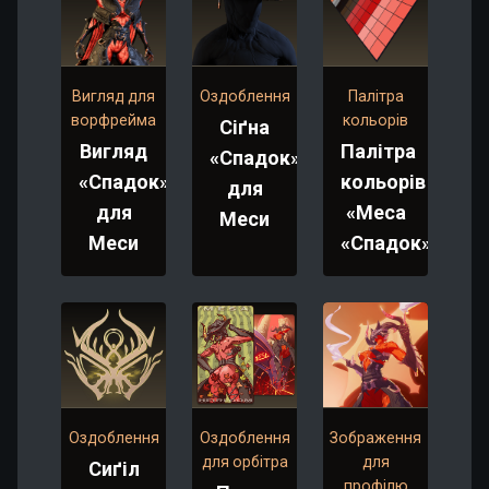
Вигляд для
Оздоблення
Палітра
ворфрейма
кольорів
Сіґна
Вигляд
Палітра
«Спадок»
«Спадок»
кольорів
для
для
«Меса
Меси
Меси
«Спадок»»
Оздоблення
Оздоблення
Зображення
для орбітра
для
Сиґіл
профілю