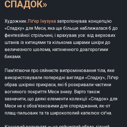
СПАДОК»
Художник
Ліґер Інузука
запропонував концепцію
«Спадку» для Меси, яка ще більше наближалася б до
фентезійної стрільчині, і врахував усе: від верхових
штанів із китицями та кількома шарами шкіри до
величезного шолома, натхненного довгорогими
биками.
Пам’ятаючи про сяйнисте випромінювання тіла, яке
використовували попередні вигляди «Спадку», Ліґер
обрав шкіряні прикраси, які б розкривали частини
вогняного покриття Меси знизу. Варто також
зазначити, що деякі елементи колекції «Спадок» для
Меси не є обов’язковими для споряджання, як-от
плащ-пильовик та та широкополий капелюх-сіґна.
Кінцевий результат — це сяйнистий образ, гідний