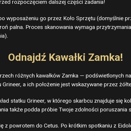
rzed rozpoczęciem dalszej części zadania!
po wyposażeniu go przez Koło Sprzętu (domyślnie prz
k broń palna. Proces skanowania wymaga przytrzymani
a).
Odnajdź Kawałki Zamka!
 trzech różnych kawałków Zamka — podświetlonych na
u Grineer, a ich położenie jest wskazywane przez żółt
kład statku Grineer, w którego skarbcu znajduje się
ania także podda próbie Twoje zdolności poruszania s
 z powrotem do Cetus. Po krótkim spotkaniu z Eidol