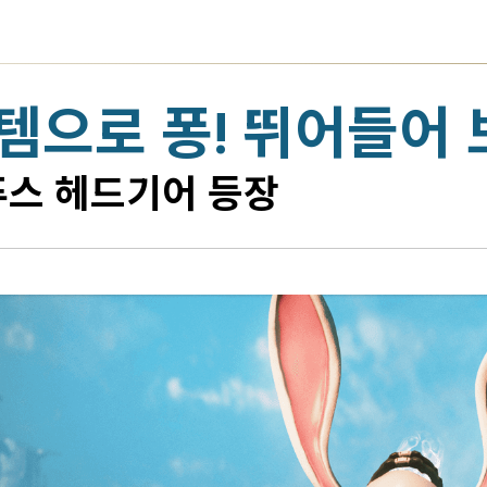
템으로 퐁! 뛰어들어
푸스 헤드기어 등장