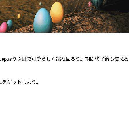
し、Lepusうさ耳で可愛らしく跳ね回ろう。期間終了後も使え
ムをゲットしよう。