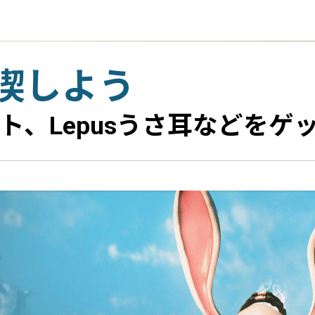
喫しよう
、Lepusうさ耳などをゲ