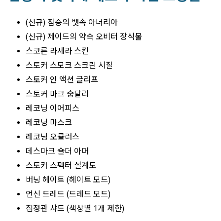
(신규) 짐승의 뱃속 아너리아
(신규) 제이드의 약속 오비터 장식물
스코른 라세라 스킨
스토커 스모크 스크린 시질
스토커 인 액션 글리프
스토커 마크 숨달리
레코닝 이어피스
레코닝 마스크
레코닝 오큘러스
데스마크 숄더 아머
스토커 스펙터 설계도
버닝 헤이트 (헤이트 모드)
언신 드레드 (드레드 모드)
집정관 샤드 (색상별 1개 제한)