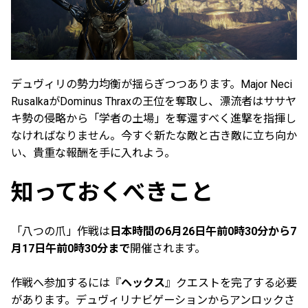
デュヴィリの勢力均衡が揺らぎつつあります。Major Neci
RusalkaがDominus Thraxの王位を奪取し、漂流者はササヤ
キ勢の侵略から「学者の土場」を奪還すべく進撃を指揮し
なければなりません。今すぐ新たな敵と古き敵に立ち向か
い、貴重な報酬を手に入れよう。
知っておくべきこと
「八つの爪」作戦は
日本時間の6月26日午前0時30分から7
月17日午前0時30分まで
開催されます。
作戦へ参加するには『
ヘックス
』クエストを完了する必要
があります。デュヴィリナビゲーションからアンロックさ