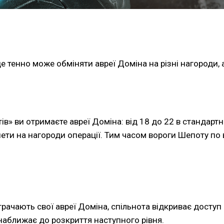
е тенно може обміняти авреї Доміна на різні нагороди, 
тів» ви отримаєте авреї Доміна: від 18 до 22 в стандартн
ети на нагороди операції. Тим часом вороги Шепоту по
трачають свої авреї Доміна, спільнота відкриває доступ 
аближає до розкриття наступного рівня.