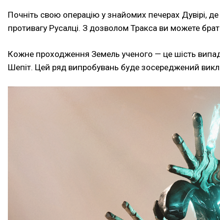
Почніть свою операцію у знайомих печерах Дувірі, д
противагу Русалці. З дозволом Тракса ви можете бра
Кожне проходження Земель ученого — це шість випадк
Шепіт. Цей ряд випробувань буде зосереджений викл