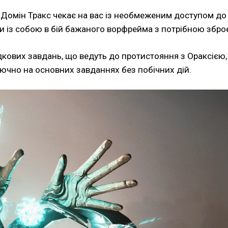
е Домін Тракс чекає на вас із необмеженим доступом д
ти із собою в бій бажаного ворфрейма з потрібною збро
ових завдань, що ведуть до протистояння з Ораксією, а
ючно на основних завданнях без побічних дій.