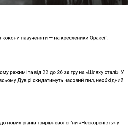
а кокони павученяти — на кресленики Ораксії.
ому режимі та від 22 до 26 за гру на «Шляху сталі». У
 всьому Дувірі скидатимуть часовий пил, необхідний
до нових рівнів трирівневої сіґни «Нескореність» у