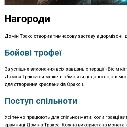
Нагороди
Домін Тракс створив тимчасову заставу в дормізоні, д
Бойові трофеї
За успішне виконання всіх завдань операції «Вісім кіг
Доміна Тракса ви можете обміняти ці дорогоцінні мон
для створення креслеників Ораксії.
Поступ спільноти
Усі тенно працюють для спільної мети: коли гравці ви
крамниці Доміна Тракса. Кожна використана монета н