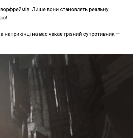
о ворфреймів. Лише вони становлять реальну
єю!
 наприкінці на вас чекає грізний супротивник —