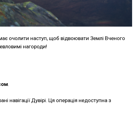
 має очолити наступ, щоб відвоювати Землі Вченого
невловимі нагороди!
сом
.
ані навігації Дувірі. Ця операція недоступна з