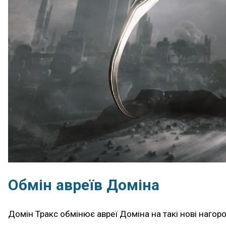
Обмін авреїв Доміна
Домін Тракс обмінює авреї Доміна на такі нові нагор