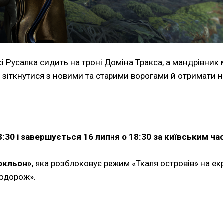
сі Русалка сидить на троні Доміна Тракса, а мандрівник
е зіткнутися з новими та старими ворогами й отримати 
8:30 і завершується 16 липня о 18:30 за київським ча
окльон»
, яка розблоковує режим «Ткаля островів» на екр
подорож».