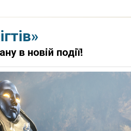
ігтів»
ну в новій події!