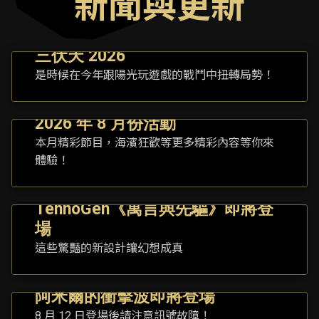
新聞與更新
三伏天 2026
是時候在今年跟陽光玩遊戲的戰鬥中扭轉局勢！
2026 年 8 月份活動
本月精彩節目，海濱狂歡等更多精彩內容等你來
體驗！
TennoGen《寓言與先驅》即將登
場
這些驚豔的新設計讓幻想成真
阿米爾的衝擊波即將登場
8 月 12 日登場後請注意訊號故障！