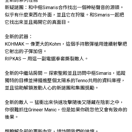
全新的系列任務
新疑謎團：和中樞Simaris合作找出一個神秘聲音的源頭。
似乎有什麼東西在外面，並且它在狩獵。和Simaris一起把
它找出來並且揭開它的真面目。
全新的武器：
KOHMAK — 像更大的Kohm，這個手持散彈槍用連續射擊把
它射出的子彈加倍。
RIPKAS — 用這一副電鋸拳套撕裂敵人。
全新的中繼站房間 — 探索聖殿並且訪問中樞Simaris，追蹤
獨特的目標並掃描進整個太陽系的Tenno共用的資料庫裡，
並且協助解鎖激動人心的新謎團和集團獎勵。
全新的敵人 — 猛衝出來快速攻擊隨後又隱藏在陰影之中，
你很難抓住Grineer Manic，但是如果你疏忽他又會有致命的
後果。
想瞭解全部的更新內容，請訪問我們的論壇。