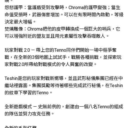
繞。
怨怒護甲：當護盾受到攻擊時，Chroma的護甲變強；當生
命值受損時，武器傷害增加。可以在有限時間內啟動，等級
決定最大增幅。
焚燒雕像：Chroma把他的皮甲轉換成一個巨大的哨兵，它
可以增強附近的盟友並且用元素屬性攻擊吞噬敵人。
玩家對戰 2.0 — 帶上您的Tenno同伴們開始一場中樞爭奪
戰，在全新的3個地圖上試試手，戰勝各種挑戰，並探索玩
家對戰2.0所帶給對戰模式的令人興奮的改變。
Teshin是您的玩家對戰新嚮導，並且武形秘儀集團已經在中
繼站裡露面。集團獎勵等待著哪些完成武行秘儀，在Teshin
的紋章下學習的Tenno。
全新遊戲模式 — 史無前例的，創建由一個八名Tenno的組成
的隊伍並努力攻克任務。