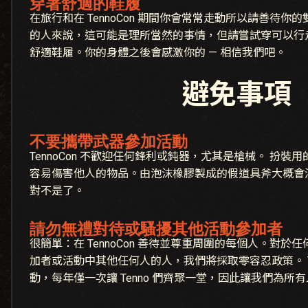
穿著舒適的鞋履
在旅行和在 TennoCon 期間你會常常走動所以請善待
的人來說，這可能是理所當然的事情，但請嘗試穿可以行
舒適鞋履。你的身體之後會感激你的 — 相信我們吧。
避免事項
不要攜帶武器參加活動
TennoCon 不歡迎任何鋒利或鈍器，尤其是槍械。 扮
容易傷害他人的物品。由泡沫橡膠製成的假道具斧大概會
對不是了。
請勿無禮對待或騷擾其他活動參加者
很簡單：在 TennoCon 善待並尊重周圍的每個人。對
加者或活動中其他任何人的人，我們將採取零容忍政策。 Te
動，每年僅一次讓 Tenno 們齊聚一堂，因此讓我們為所