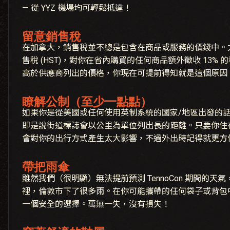
— 從 YYZ 機場均可輕鬆抵達！
留意銷售稅
在加拿大，銷售稅並不總是包含在商品或服務的價錢中。
售稅 (HST)，對你在省內購買的任何商品額外徵收 13%
高於供應商列出的價格，你現在可提前得知就是這個原因
瞭解公制（至少一點點）
如果你是從美國或任何使用英制系統的國家/地區出發的
即是說街道標誌會以公里為單位列出長的距離。只要你住
會對你的出行方式產生太大影響，不過外出時記得就更方
帶把雨傘
雖然我們（很明顯）無法提前預測 TennoCon 期間的
裡，倫敦市下了很多雨。在你可能攜帶的任何袋子或背包
一個安全的選擇。萬無一失，沒有損失！