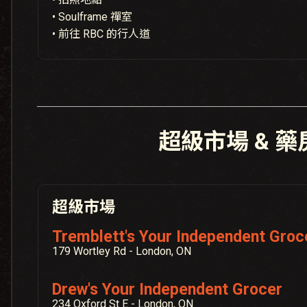
• Soulframe 禪室
• 前往 RBC 的行人道
超級市場 & 藥
超級市場
Tremblett's Your Independent Groc
179 Wortley Rd - London, ON
Drew's Your Independent Grocer
234 Oxford St E - London, ON