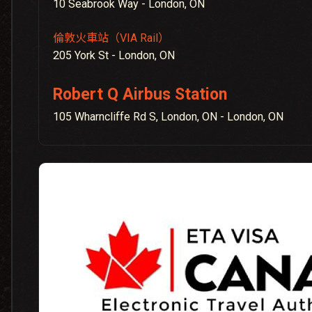
10 Seabrook Way - London, ON
倫敦火車站（VIA Rail）
205 York St - London, ON
Robert Q Airbus Station
105 Wharncliffe Rd S, London, ON - London, ON