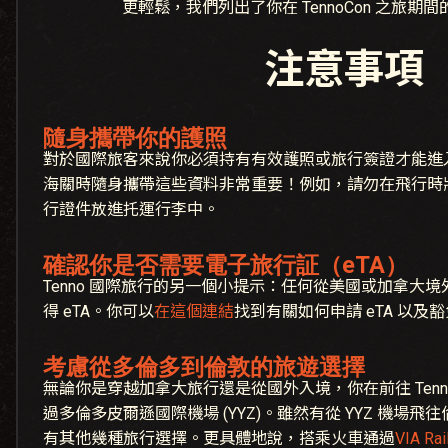
更輕鬆，我們列出了你在 TennoCon 之旅期
注意事項
隨身攜帶你的護照
對於國際旅客來說你必須持有有效護照或旅行簽證才能進
海關時隨身攜帶這些資料非常重要！例如，請勿在飛行時
行證件放進托運行李中。
確認你是否需要電子旅行証（eTA）
Tenno 國際旅行的另一個小提示：任何從美國或加拿大
得 eTA。你可以
在這個連結
找到有關如何申請 eTA 以
考慮從多倫多到倫敦的旅遊選擇
無論你是穿越加拿大旅行還是從國外入境，你在前往 Tenn
過多倫多皮爾遜國際機場 (YYZ)。雖然有從 YYZ 機場
有其他幾種旅行選擇。更具體地說，搭乘火車通過
VIA Rai