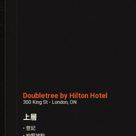
Doubletree by Hilton Hotel
300 King St - London, ON
上層
• 登記
• 拍照地點