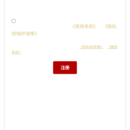
改。）
我已年满 16 周岁，并且同意
《使用条款》
和
《隐私
权保护政策》
，或我已征得家长的同意。
本网站受 reCAPTCHA 保护，适用于 Google
《隐私权政策》
和
《服务
条款》
。
注册
或通过第三方账号注册