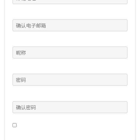
确认电子邮箱
(必填)
昵称
(必填)
密码
(必填)
确认密码
(必填)
我希望收到《Warframe》的新闻、特殊优惠，以及
更多内容。（这个设置可以在账号管理中随时进行更