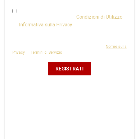
Ho più di 16 anni e accetto le
Condizioni di Utilizzo
& l'
Informativa sulla Privacy
o ho il consenso dei
genitori.
Questo sito è protetto da reCAPTCHA e si applicano le
Norme sulla
Privacy
e i
Termini di Servizio
di Google.
REGISTRATI
Oppure Registrati Con