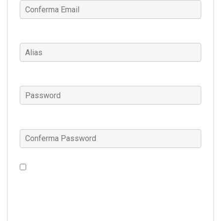
Alias
(Obbligatorio)
Password
(Obbligatorio)
Conferma Password
(Obbligatorio)
Vorrei ricevere notizie riguardanti Warframe, offerte
speciali e molto altro ancora. (Questa impostazione
può essere modificata in qualsiasi momento su
Gestione Account.)