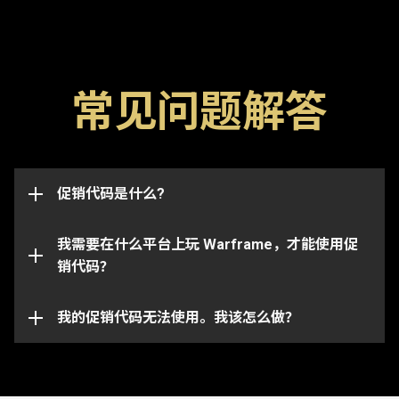
常见问题解答
促销代码是用于解锁游戏内物品，比如浮印、加成道具
以及武器的特殊代码。还请注意，代码通常都有有效期
限，一旦过期将无法使用。促销代码也可能与特定的账
这些促销代码可以成功兑换并且将物品发放到与你的
号绑定，并且仅适用于最初收到代码的账号。
促销代码是什么?
Warframe 账号所关联的任何平台。
请注意， 特定的代码只能在相对应的平台上使用。请
我需要在什么平台上玩 Warframe，才能使用促
确保你登录到与所选平台绑定的 Warframe 账号。
销代码？
你的促销代码可能已过期或已被使用。如需对具体问题
的进一步协助，请向我们的
我的促销代码无法使用。我该怎么做？
客服团队
提交请求。