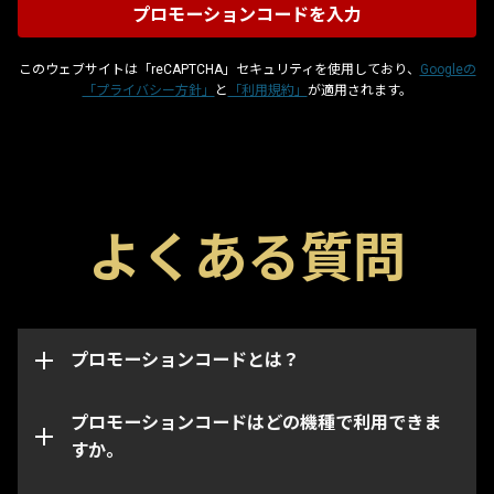
このウェブサイトは「reCAPTCHA」セキュリティを使用しており、
Googleの
「プライバシー方針」
と
「利用規約」
が適用されます。
プロモーションコードはグリフやブースター、武器な
よくある質問
どのゲーム内のアイテムを入手できる特殊コードで
このページからはWarframeアカウントの機種・プラ
す。各コードには取得可能期限があり、取得は一度限
ットフォーム問わずプロモーションコードを適用でき
りとなっています。プロモーションコードは取得した
ます。
アカウントに連携され、取得されたアカウントのイン
ベントリにのみアイテムが追加されます。
プロモーションコードとは？
なお、特定のコードは指定された機種・プラットフォ
ームでのみ取得できます。コードを入力するときに正
しい機種アカウントにログインしていることをご確認
プロモーションコードはどの機種で利用できま
ください。
すか。
プロモーションコードの期限が切れている、あるいは
既に使用されている場合があります。ご利用のプロモ