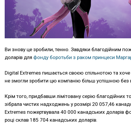
Ви знову це зробили, тенно. Завдяки благодійним по
доларів для
фонду боротьби з раком принцеси Марга
Digital Extremes пишається своєю спільнотою та хоч
не змогли зробити цю компанію більш успішною без в
Крім того, придбавши лімітовану серію благодійних т
зібрала чистих надходжень у розмірі 20 057,46 канадс
Extremes пожертвувала 40 000 канадських доларів фо
році склав 185 704 канадських доларів.