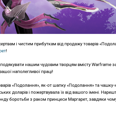
жертвам і чистим прибуткам від продажу товарів «Подол
рет
!
е подякувати нашим чудовим творцям вмісту Warframe з
ашої наполегливої праці!
оварів «Подолання», як-от шапку «Подолання» та чашку-
ьких доларів і пожертвувала їх від вашого імені. Нарешт
нду боротьби з раком принцеси Маргарет, завдяки чому