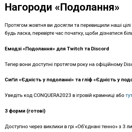
Нагороди «Подолання»
Протягом жовтня ви досягли та перевищили наші цілі п
будь ласка, перевірте час початку, щоби дізнатися біл
Емодзі «Подолання» для Twitch та Discord
Тепер вони доступні протягом року на офіційному Disco
Сиґіл «Єдність у подоланні» та гліф «Єдність у под
Уведіть код CONQUERA2023 в ігровій крамниці або
ту
3 форми (готові)
Доступно через виклики в грі «Об’єднані тенно» з 3 