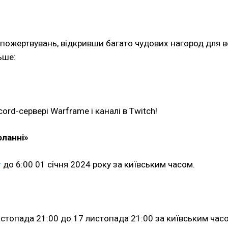
ожертвувань, відкривши багато чудових нагород для всіх
ьше:
rd-сервері Warframe і каналі в Twitch!
оланні»
т
до 6:00 01 січня 2024 року за київським часом.
листопада 21:00 до 17 листопада 21:00 за київським час