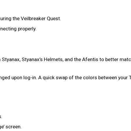
during the Veilbreaker Quest.
nnecting properly.
Styanax, Styanax’s Helmets, and the Afentis to better match
anged upon log-in. A quick swap of the colors between your T
s.
ge’ screen.