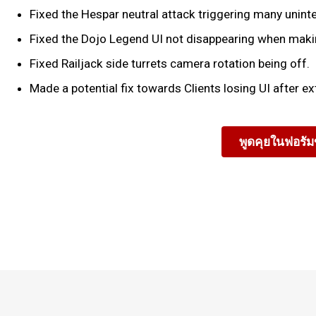
Fixed the Hespar neutral attack triggering many unin
Fixed the Dojo Legend UI not disappearing when mak
Fixed Railjack side turrets camera rotation being off.
Made a potential fix towards Clients losing UI after e
พูดคุยในฟอรั