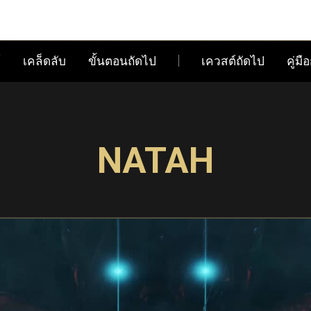
์
เคล็ดลับ
ขั้นตอนถัดไป
เควสต์ถัดไป
คู่ม
NATAH