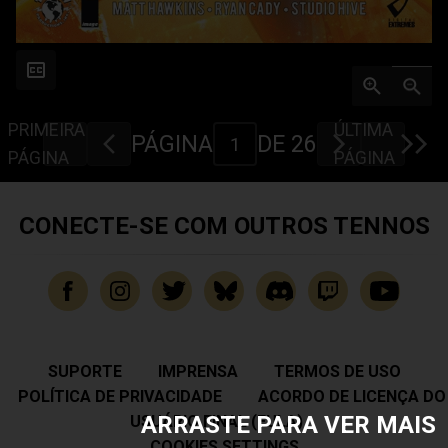
PRIMEIRA
ÚLTIMA
PÁGINA
DE 26
PÁGINA
PÁGINA
CONECTE-SE COM OUTROS TENNOS
SUPORTE
IMPRENSA
TERMOS DE USO
POLÍTICA DE PRIVACIDADE
ACORDO DE LICENÇA DO
ARRASTE PARA VER MAIS
USUÁRIO FINAL (EULA)
COOKIES SETTINGS