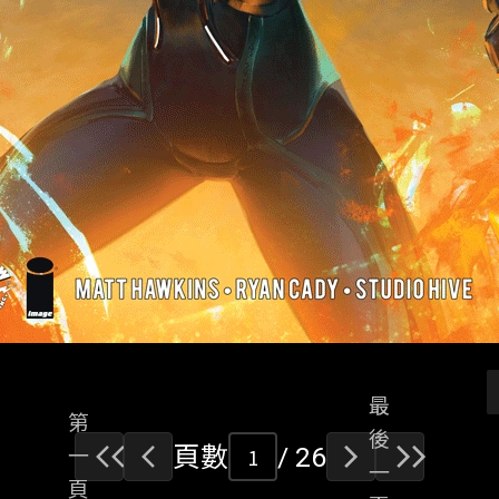
最
第
後
頁數
/ 26
一
一
頁