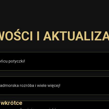
OŚCI I AKTUALIZ
ońcu potyczki!
admorska rozróba i wiele więcej!
 wkrótce