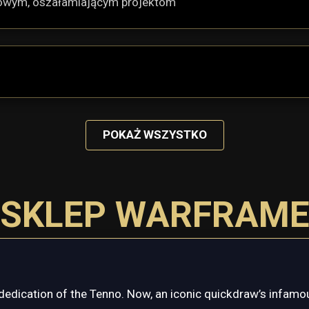
 nowym, oszałamiającym projektom
POKAŻ WSZYSTKO
SKLEP WARFRAM
dedication of the Tenno. Now, an iconic quickdraw’s infamou