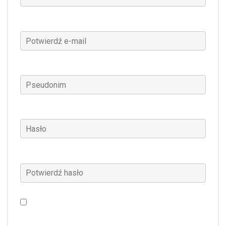
Potwierdź e-mail
(Wymagane)
Pseudonim
(Wymagane)
Hasło
(Wymagane)
Potwierdź hasło
(Wymagane)
Chcę otrzymywać wiadomości o Warframe,
specjalne oferty i nie tylko (Ustawienie może zostać