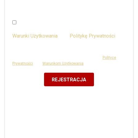
zmienione na stronie Zarządzania Kontem.)
Posiadam przynajmniej 16 lat i wyrażam zgodę na
Warunki Użytkowania
oraz
Politykę Prywatności
lub
posiadam zgodę opiekuna.
Ta strona jest chroniona przez reCAPTCHA i podlega
Polityce
Prywatności
oraz
Warunkom Użytkowania
Google.
REJESTRACJA