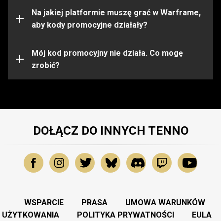
ograniczone do pewnych platform. Przed aktywacją
kodu upewnij się, że jesteś zalogowany na konto
Na jakiej platformie muszę grać w Warframe,
Warframe na właściwej platformie.
aby kody promocyjne działały?
Kod promocyjny mógł wygasnąć lub zostać już
wykorzystany. Aby uzyskać dalszą pomoc, prosimy
Mój kod promocyjny nie działa. Co mogę
skontaktować się z
zrobić?
Zespołem Wsparcia
.
DOŁĄCZ DO INNYCH TENNO
WSPARCIE
PRASA
UMOWA WARUNKÓW
UŻYTKOWANIA
POLITYKA PRYWATNOŚCI
EULA