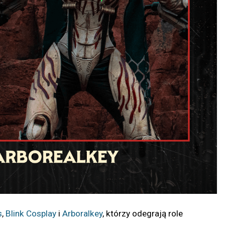
s
,
Blink Cosplay
i
Arboralkey
, którzy odegrają role