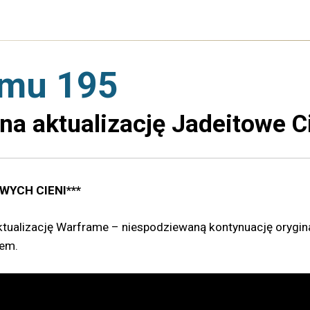
amu 195
na aktualizację Jadeitowe Ci
WYCH CIENI***
ktualizację Warframe – niespodziewaną kontynuację orygina
nem.