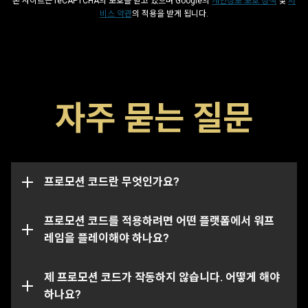
본 사이트는 reCAPTCHA의 보호를 받고 있으며 Google의
개인정보 보호 정책
및
서
비스 약관
의 적용을 받게 됩니다.
프로모션 코드는 글리프, 부스터 및 무기와 같은 게임 내 아
자주 묻는 질문
이템을 해금할 수 있는 특수 코드입니다. 코드에는 일반적
으로 해당 날짜까지 사용할 수 있는 만료일이 존재하며 만
이 프로모션 코드 페이지에서는 여러분의 워프레임 계정이
료일이 지날 시 작동하지 않습니다. 프로모션 코드는 특정
연결된 모든 플랫폼에서의 아이템을 성공적으로 수령 및
계정에 한정으로 연결될 수도 있으며, 이 경우 본래 코드가
지급할 수 있습니다.
전송된 계정에서만 작동됩니다.
프로모션 코드란 무엇인가요?
특정 코드의 경우 특정 플랫폼에서만 사용하실 수 있는 점
참조해주시기 바랍니다. 여러분이 선택한 플랫폼에 연결된
프로모션 코드를 적용하려면 어떤 플랫폼에서 워프
계정에 올바르게 로그인되어 있는지 꼭 확인해주세요.
레임을 플레이해야 하나요?
해당 프로모션 코드는 이미 사용되었거나 만료되었을 수도
있습니다. 특정 문제에 대한 추가 지원이 필요하신 경우,
제 프로모션 코드가 작동하지 않습니다. 어떻게 해야
서
포트 팀
하나요?
에 문의를 제출해주세요.