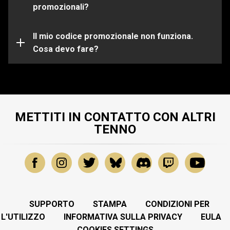
scelta.
promozionali?
Il tuo codice promozionale potrebbe essere già
scaduto o utilizzato. Per ulteriore assistenza su
problemi specifici, invia una richiesta al nostro
Il mio codice promozionale non funziona.
Team di
Support
Cosa devo fare?
.
METTITI IN CONTATTO CON ALTRI
TENNO
SUPPORTO
STAMPA
CONDIZIONI PER
L'UTILIZZO
INFORMATIVA SULLA PRIVACY
EULA
COOKIES SETTINGS