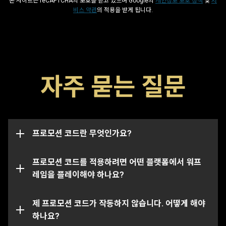
본 사이트는 reCAPTCHA의 보호를 받고 있으며 Google의
개인정보 보호 정책
및
서
비스 약관
의 적용을 받게 됩니다.
프로모션 코드는 글리프, 부스터 및 무기와 같은 게임 내 아
자주 묻는 질문
이템을 해금할 수 있는 특수 코드입니다. 코드에는 일반적
으로 해당 날짜까지 사용할 수 있는 만료일이 존재하며 만
이 프로모션 코드 페이지에서는 여러분의 워프레임 계정이
료일이 지날 시 작동하지 않습니다. 프로모션 코드는 특정
연결된 모든 플랫폼에서의 아이템을 성공적으로 수령 및
계정에 한정으로 연결될 수도 있으며, 이 경우 본래 코드가
지급할 수 있습니다.
전송된 계정에서만 작동됩니다.
프로모션 코드란 무엇인가요?
특정 코드의 경우 특정 플랫폼에서만 사용하실 수 있는 점
참조해주시기 바랍니다. 여러분이 선택한 플랫폼에 연결된
프로모션 코드를 적용하려면 어떤 플랫폼에서 워프
계정에 올바르게 로그인되어 있는지 꼭 확인해주세요.
레임을 플레이해야 하나요?
해당 프로모션 코드는 이미 사용되었거나 만료되었을 수도
있습니다. 특정 문제에 대한 추가 지원이 필요하신 경우,
제 프로모션 코드가 작동하지 않습니다. 어떻게 해야
서
포트 팀
하나요?
에 문의를 제출해주세요.