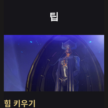
팁
힘 키우기