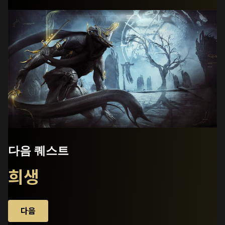
다음 퀘스트
희생
다음