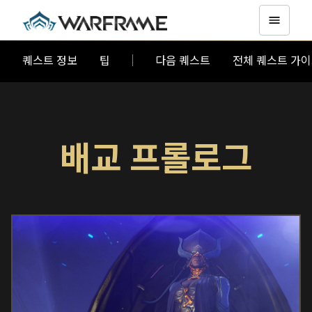
퀘스트 정보
팁
다음 퀘스트
전체 퀘스트 가
배교 프롤로그