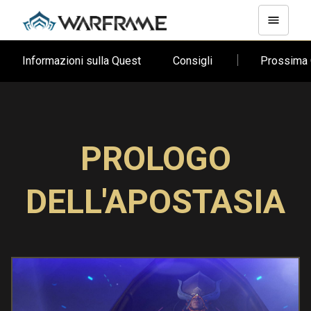
Informazioni sulla Quest
Consigli
Prossima
PROLOGO
DELL'APOSTASIA