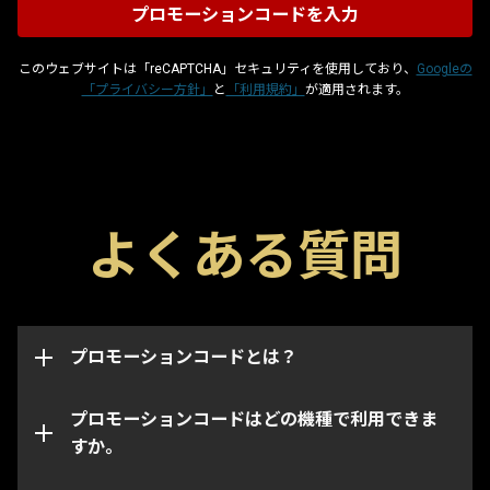
このウェブサイトは「reCAPTCHA」セキュリティを使用しており、
Googleの
「プライバシー方針」
と
「利用規約」
が適用されます。
プロモーションコードはグリフやブースター、武器な
よくある質問
どのゲーム内のアイテムを入手できる特殊コードで
このページからはWarframeアカウントの機種・プラ
す。各コードには取得可能期限があり、取得は一度限
ットフォーム問わずプロモーションコードを適用でき
りとなっています。プロモーションコードは取得した
ます。
アカウントに連携され、取得されたアカウントのイン
ベントリにのみアイテムが追加されます。
プロモーションコードとは？
なお、特定のコードは指定された機種・プラットフォ
ームでのみ取得できます。コードを入力するときに正
しい機種アカウントにログインしていることをご確認
プロモーションコードはどの機種で利用できま
ください。
すか。
プロモーションコードの期限が切れている、あるいは
既に使用されている場合があります。ご利用のプロモ