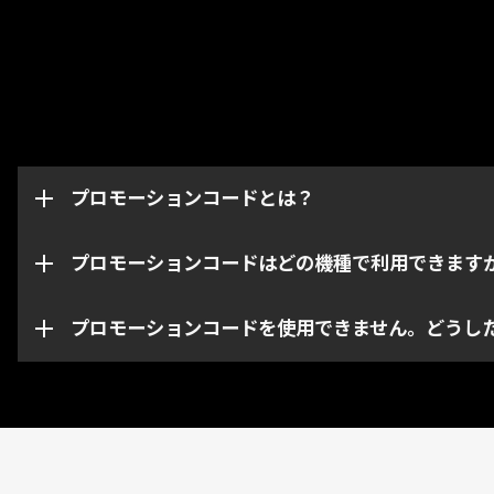
プロモーションコードはグリフやブースター、武器な
このページからはWarframeアカウントの機種・プ
ています。プロモーションコードは取得したアカウン
プロモーションコードとは？
なお、特定のコードは指定された機種・プラットフォ
い。
プロモーションコードはどの機種で利用できます
プロモーションコードの期限が切れている、あるいは
お問い合わせください。
プロモーションコードを使用できません。どうし