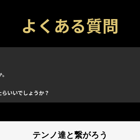
よくある質問
どのゲーム内のアイテムを入手できる特殊コードです。各コ
ラットフォーム問わずプロモーションコードを適用できます。
トに連携され、取得されたアカウントのインベントリにのみ
ームでのみ取得できます。コードを入力するときに正しい
か。
既に使用されている場合があります。ご利用のプロモーショ
たらいいでしょうか？
テンノ達と繋がろう