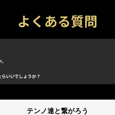
よくある質問
どのゲーム内のアイテムを入手できる特殊コードです。各コ
ラットフォーム問わずプロモーションコードを適用できます。
トに連携され、取得されたアカウントのインベントリにのみ
ームでのみ取得できます。コードを入力するときに正しい
か。
既に使用されている場合があります。ご利用のプロモーショ
たらいいでしょうか？
テンノ達と繋がろう