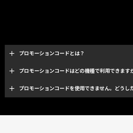
プロモーションコードはグリフやブースター、武器な
このページからはWarframeアカウントの機種・プ
ています。プロモーションコードは取得したアカウン
プロモーションコードとは？
なお、特定のコードは指定された機種・プラットフォ
い。
プロモーションコードはどの機種で利用できます
プロモーションコードの期限が切れている、あるいは
お問い合わせください。
プロモーションコードを使用できません。どうし