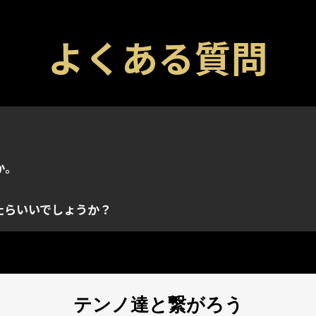
よくある質問
どのゲーム内のアイテムを入手できる特殊コードです。各コ
ラットフォーム問わずプロモーションコードを適用できます。
トに連携され、取得されたアカウントのインベントリにのみ
ームでのみ取得できます。コードを入力するときに正しい
か。
既に使用されている場合があります。ご利用のプロモーショ
たらいいでしょうか？
テンノ達と繋がろう