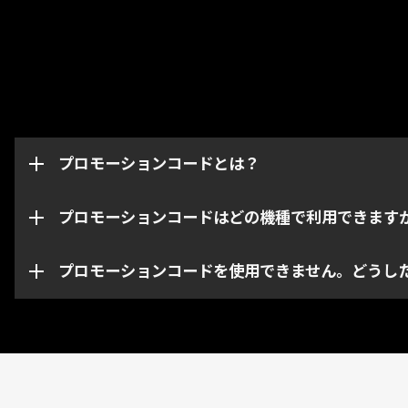
プロモーションコードはグリフやブースター、武器な
このページからはWarframeアカウントの機種・プ
ています。プロモーションコードは取得したアカウン
プロモーションコードとは？
なお、特定のコードは指定された機種・プラットフォ
い。
プロモーションコードはどの機種で利用できます
プロモーションコードの期限が切れている、あるいは
お問い合わせください。
プロモーションコードを使用できません。どうし