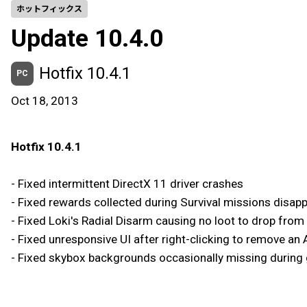
ホットフィックス
Update 10.4.0
Hotfix 10.4.1
PC
Oct 18, 2013
Hotfix 10.4.1
- Fixed intermittent DirectX 11 driver crashes
- Fixed rewards collected during Survival missions disappe
- Fixed Loki's Radial Disarm causing no loot to drop fro
- Fixed unresponsive UI after right-clicking to remove an
- Fixed skybox backgrounds occasionally missing during