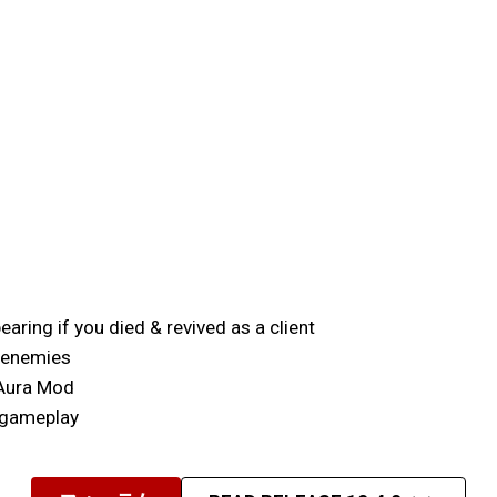
aring if you died & revived as a client
m enemies
 Aura Mod
 gameplay