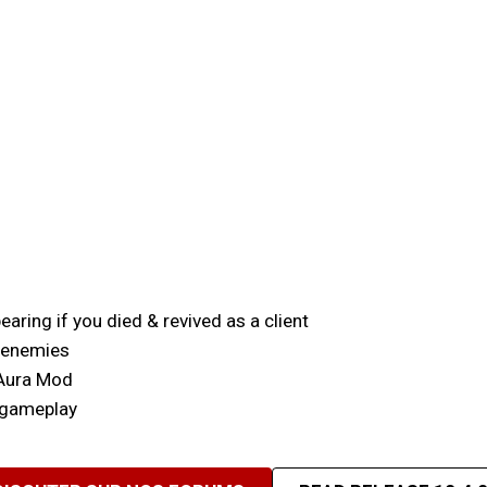
aring if you died & revived as a client
m enemies
 Aura Mod
 gameplay