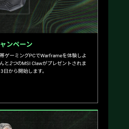
トキャンペーン
携帯ゲーミングPCでWarframeを体験しよ
なんと
2つ
のMSI Clawがプレゼントされま
13日から開始します。