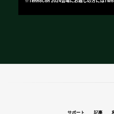
※
TennoCon 2024会場にお越しの方には
サポート
記事