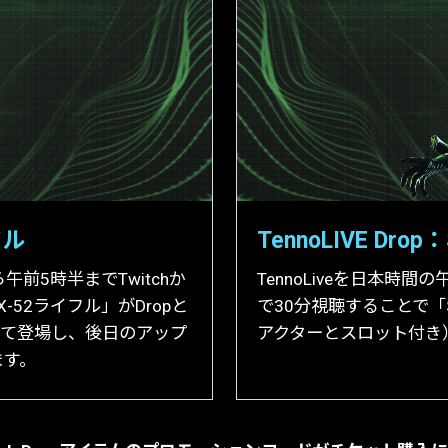
フル
TennoLIVE Drop：
午前5時半までTwitchか
TennoLiveを日本時間の
X-52ライフル」がDropと
で30分視聴することで「SA
として登場し、後日のアップ
アクターとスロット付き）
ます。